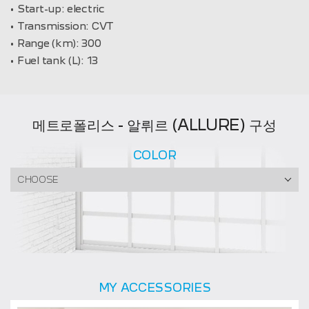
Start-up:
electric
Transmission:
CVT
Range (km):
300
Fuel tank (L):
13
메트로폴리스 - 알뤼르 (ALLURE) 구성
COLOR
CHOOSE
MY ACCESSORIES