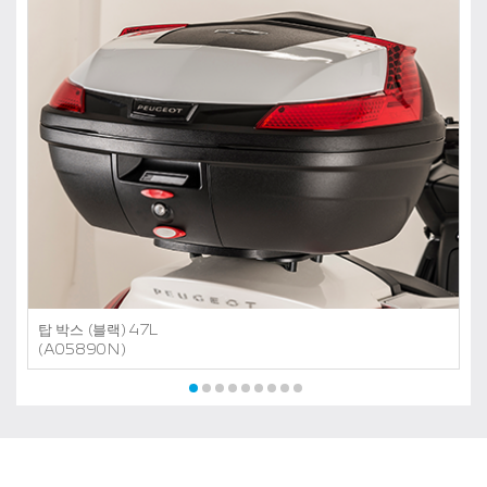
탑 박스 (블랙) 47L
(A05890N)