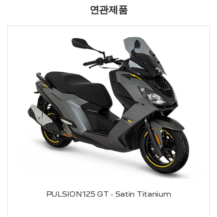
연관제품
PULSION125 GT - Satin Titanium