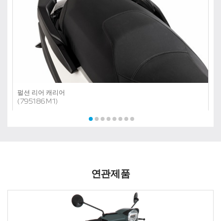
펄션 리어 캐리어
(795186M1)
연관제품