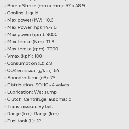
Bore x Stroke (mm x mm):
57 x 48.9
Cooling:
Liquid
Max power (kW):
10.6
Max Power (hp):
14.416
Max power (rpm):
9000
Max torque (Nm):
11.9
Max torque (rpm):
7000
Vmax (kph):
108
Consumption (L):
2.9
CO2 emission (g/km):
64
Sound volume (dB):
73
Distribution:
SOHC - 4 valves
Lubrication:
Wet sump
Clutch:
Centrifugal automatic
Transmission:
By belt
Range (km):
Range (km)
Fuel tank (L):
12