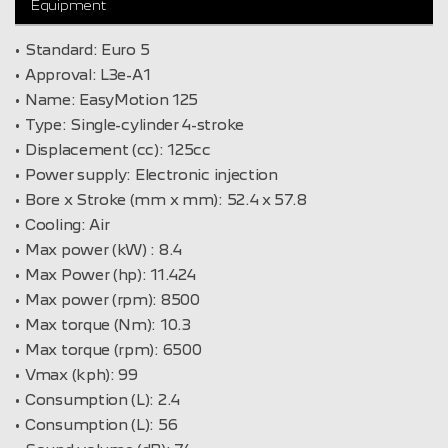
Equipment
Standard:
Euro 5
Approval:
L3e-A1
Name:
EasyMotion 125
Type:
Single-cylinder 4-stroke
Displacement (cc):
125cc
Power supply:
Electronic injection
Bore x Stroke (mm x mm):
52.4 x 57.8
Cooling:
Air
Max power (kW) :
8.4
Max Power (hp):
11.424
Max power (rpm):
8500
Max torque (Nm):
10.3
Max torque (rpm):
6500
Vmax (kph):
99
Consumption (L):
2.4
Consumption (L):
56