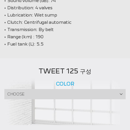
Sound volume (dB):
74
Distribution:
4 valves
Lubrication:
Wet sump
Clutch:
Centrifugal automatic
Transmission:
By belt
Range (km) :
190
Fuel tank (L):
5.5
TWEET 125 구성
COLOR
CHOOSE