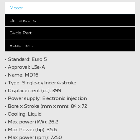
Motor
Dimensions
Cycle Part
Equipment
Standard:
Euro 5
Approval:
L5e-A
Name:
MD16
Type:
Single-cylinder 4-stroke
Displacement (cc):
399
Power supply:
Electronic injection
Bore x Stroke (mm x mm):
84 x 72
Cooling:
Liquid
Max power (kW):
26.2
Max Power (hp):
35.6
Max power (rpm):
7250