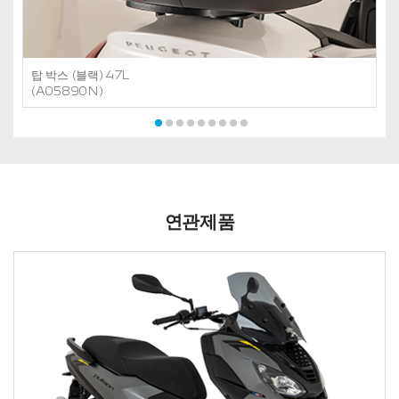
탑 박스 (블랙) 47L
(A05890N)
연관제품