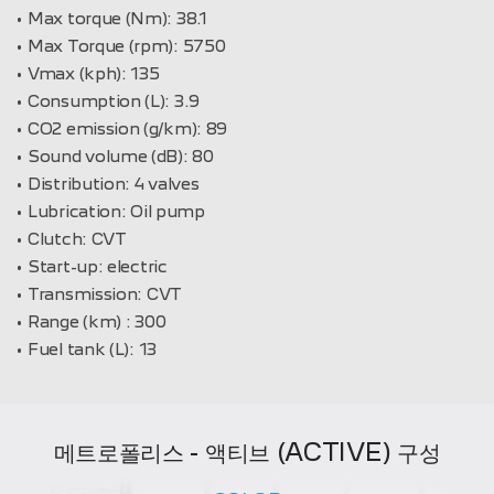
Max torque (Nm):
38.1
Max Torque (rpm):
5750
Vmax (kph):
135
Consumption (L):
3.9
CO2 emission (g/km):
89
Sound volume (dB):
80
Distribution:
4 valves
Lubrication:
Oil pump
Clutch:
CVT
Start-up:
electric
Transmission:
CVT
Range (km) :
300
Fuel tank (L):
13
메트로폴리스 - 액티브 (ACTIVE) 구성