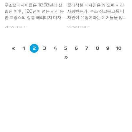
획이다...
푸조모터사이클은 1898년에 설
클래식한 디자인은 왜 오랜 시간
립된 이후, 120년이 넘는 시간 동
사랑받는가. 푸조 장고복고풍 디
안 프랑스의 정통 헤리티지 디자
자인이 유행이라는 얘기들을 많이
인을 유지해왔다. 장고는 이러한
했었는데 이제는 많은 사람들이
view more
view more
오랜 역사를 기반으로 클래식하면
그것을 일시적인 유행이라 생각하
서도 현대적인 감각을 조화롭게
지 않는다. 클래식 혹은 레트로라
담아내어 시대를 초월한 디자인을
불리며 시장에 자리 잡은 이 같은
완성했다.또한, 프랑스의 우아함
스타일은 단순하고 일시적인 유행
1
2
3
4
5
6
7
8
9
10
과 세련미를 느낄 수 있는 장고 클
이 아니라 사람들이 사랑하는 스
래식만의 디자인으로 도심 속에서
타일 중 하나로 인식한다. 클래식
도 품격을 더해준다. 따라서 클래
한 스타일이 인기를 얻었을 때 사
식한 바이크를 선호하는 마니아들
람들은 과거 스타일과 다자인에
의 취향을 완벽하게 저격하며 정
매력을 느끼는 사람들의 일시적인
통 클래식 스쿠터의 명성으로 이
향수에 불과하다고 생각했다. 하
름을 알렸다.다빈월드의 관계자는
지만 나이가 지긋한 사람들의 오
“프렌치 스타일의 대명사로 불리
래된 향수 뿐만 아니라 젊은 사람
는 장고의 상징적인 외관과 현대
들 역시 클래식한 디자인에 깊은
적인 기술이 결합...
매력을 느끼...