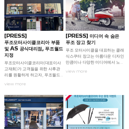
[PRESS]
[PRESS] 미디어 속 숨은
푸조모터사이클코리아 부품
푸조 장고 찾기
및 AS 공식대리점, 푸조월드
푸조 모터사이클을 대표하는 클래
지정
식스쿠터 장고는 아름다운 디자인
만큼이나 다양한 미디어에서 노출
푸조모터사이클코리아(대표이사
이 많이 되기로도 유명하다. 클래
고재희)가 고객들을 위한 사후관
view more
식하면서도 유려한 디자인 때문에
리를 원활하게 하고자, 푸조월드
영화 드라마 등 다양한 작품에서
를 부품유통 및 AS 공식서비스점
view more
선택을 받았기 때문이다. 덕분에
으로 지정하였다. 브랜드 인지도
다양한 작품들 이곳저곳에서 푸조
가 가장 높은 서울 및 수도권 지역
의 클래식스쿠터 장고의 흔적을
을 중심으로 전국까지 고객 서비
찾는 재미 또한 쏠쏠하다. 특히 푸
스 대응에 박차를 가할 것으로 보
조의 고향이라 할 수 있는 프랑스
인다. 이번 AS공식대리점 지정은
작품 이외에도 우리나라 작품에서
부품 공급이 원활하지 않아 수리
도 장고의 노출되는 사례가 많아
가 지연되는 등의 고객 불편을 미
더욱 반갑다. 푸조의 클래식스쿠