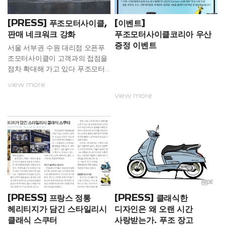
연에 방지하고자 이루어졌다. 서
터 장고가 미디어에 노출된 사례
울 중구에 위치한 푸조월드(대표
들을 정리해봤다. Tatort - Hun
이사 손권배)는 오랜 동안 푸조모
[PRESS] 푸조모터사이클,
[이벤트]
dstage독일의 TV시리즈인 Hu
터사이클 브랜드에 많은 애정을
판매 네크워크 강화
푸조모터사이클코리아 우산
n...
쏟아 왔던 핵심 대리점으로써, 푸
증정 이벤트
서울 서부권·수원 대리점 오픈푸
조모터사이클 판매뿐만 아니라,
조모터사이클이 고객과의 접점을
A/S 및 부품의 전...
점차 확대해 가고 있다.푸조모터
사이클의 한국 공식 독점 수입원
view more
다빈월드는 서울 중구 퇴계로에
view more
이어 최근 서울 서부권, 수원권 등
서울 경기지역에서 2개의 신규 대
리점을 오픈하며, 수도권 4개 지
점으로 대리점을 확대했다.다빈월
드의 고재희 대표는 “대리점을 경
기권까지 확대해 서울에 집중된
판로에 대한 애로사항을 극복하고
새로운 동반 상승을 낼 것으로 기
대한다”라며, “이번 서울 경기지
역 신규 대리점 계약을 시작으로
[PRESS] 프랑스 정통
[PRESS] 클래식한
전국적인 고객 접점을 확대해 판
헤리티지가 담긴 스타일리시
디자인은 왜 오랜 시간
매 및 서비스를 강화해 나아갈 계
클래식 스쿠터
사랑받는가. 푸조 장고