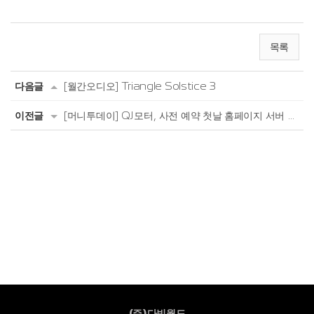
목록
다음글
[월간오디오] Triangle Solstice 3
이전글
[머니투데이] QJ모터, 사전 예약 첫날 홈페이지 서버 다운
(주)다빈월드