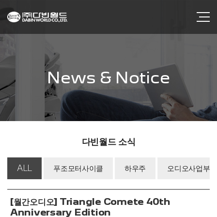
News & Notice
다빈월드 소식
ALL
푸조모터사이클
하우주
오디오사업부
[월간오디오] Triangle Comete 40th
Anniversary Edition