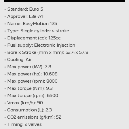
Standard:
Euro 5
Approval:
L3e-A1
Name:
EasyMotion 125
Type:
Single cylinder 4 stroke
Displacement (cc):
125cc
Fuel supply:
Electronic injection
Bore x Stroke (mm x mm):
52.4 x 57.8
Cooling:
Air
Max power (kW):
7.8
Max power (hp):
10.608
Max power (rpm):
8000
Max torque (Nm):
9.3
Max torque (rpm):
6500
Vmax (km/h):
90
Consumption (L):
2.3
CO2 emissions (g/km):
52
Timing:
2 valves