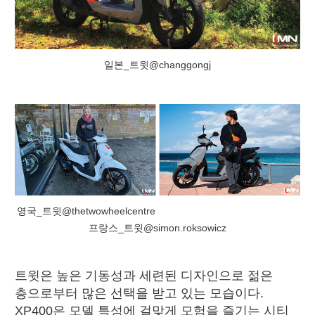
일본_트윗@changgongj
영국_트윗@thetwowheelcentre
프랑스_트윗@simon.roksowicz
트윗은 높은 기동성과 세련된 디자인으로 젊은
층으로부터 많은 선택을 받고 있는 모습이다.
XP400은 모델 특성에 걸맞게 모험을 즐기는 시티