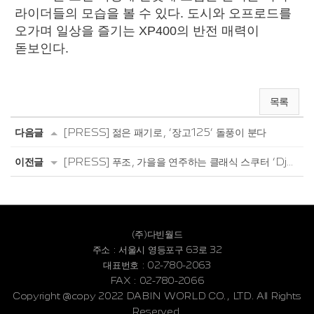
라이더들의 모습을 볼 수 있다. 도시와 오프로드를
오가며 일상을 즐기는 XP400의 반전 매력이
돋보인다.
목록
다음글
[PRESS] 젊은 패기로, ‘장고125’ 돌풍이 분다
이전글
[PRESS] 푸조, 가을을 연주하는 클래식 스쿠터 ‘Django’
(주)다빈월드
주소 : 서울시 영등포구 63로 32
대표번호 : 02-780-2063
FAX : 02-780-2066
Copyright @copy 2022 DABIN WORLD CO., LTD. All Rights
Reserved.