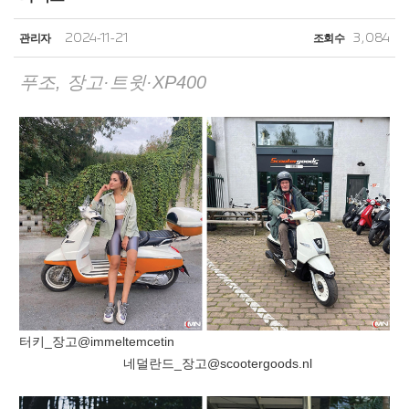
관리자
2024-11-21
조회수
3,084
푸조, 장고·트윗·XP400
터키_장고@immeltemcetin
네덜란드_장고@scootergoods.nl