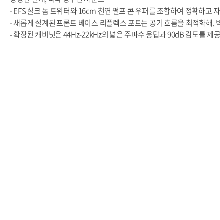
- EFS 실크 돔 트위터와 16cm 천연 펄프 콘 우퍼를 조합하여 정확하
- 새롭게 설계된 프론트 베이스 리플렉스 포트는 공기 흐름을 최적화해, 
- 확장된 캐비닛은 44Hz-22kHz의 넓은 주파수 응답과 90dB 감도를 제
오디오파일을 위한 구성
- 더블 바인딩 포스트와 향상된 크로스오버 설계로 바이와이어링/바이앰
- 보이스의 디테일을 탁월하게 재현하여, 음악 감상과 영화 감상 모두에
디자인과 마감
- 자연 소재에서 영감을 받은 마감 옵션
- 자석식 패브릭 그릴로 세련미와 실용성을 모두 갖춘 디자인
BR04는 TRIANGLE BOREA 시리즈의 신뢰성과 퍼포먼스를 계승하면