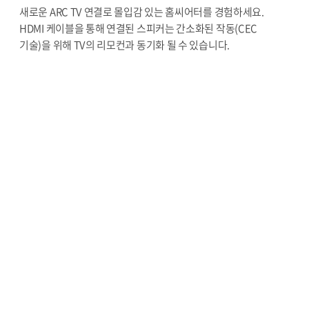
새로운 ARC TV 연결로 몰입감 있는 홈씨어터를 경험하세요.
HDMI 케이블을 통해 연결된 스피커는 간소화된 작동(CEC
기술)을 위해 TV의 리모컨과 동기화 될 수 있습니다.
집에서 일하거나 게임 또는 스튜디오 모니터 경험을 즐기고
있다면, 컴퓨터를 USB-B 포트에 연결한 다음 D/A 컨버터의
모든 전력을 활용하십시오. 데이터 손실 없이(384KHz/32BIT,
DSD 256) 스튜디오 품질의 사운드를 즐기세요. 동축, 광학 및
RCA 입력은 서브우퍼 출력과 함께 모든 오디오/비디오 장치에
연결을 제공합니다.
천연 셀룰로오스 페이퍼의 13cm TRIANGLE 드라이버와
25mm 실크 돔 트위터가 결합된 2x50 Watts 클래스 D 앰프는
완벽하게 제어된 선형 주파수 응답을 전달합니다.
BR02 CONNECT 액티브 스피커는 두 스피커를 연결하기 위한
전용 3m 케이블이 제공됩니다. RF 리모컨은 15m 범위로
시스템을 쉽게 제어할 수 있습니다.