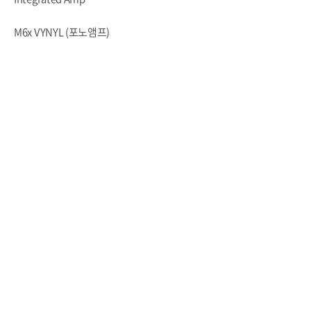
M6x VYNYL (포노앰프)
Phono Amp