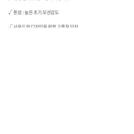
√ 톤암 : 높은 초기 모션감도
√ 사운드와 디자인을 위한 고품질 단자
√ 견고한 바디와 고감쇠 실리콘 절연체로 부드러운 소리와
외부 진동 차단